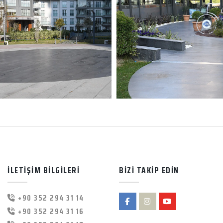
İLETİŞİM BİLGİLERİ
BİZİ TAKİP EDİN
+90 352 294 31 14
+90 352 294 31 16